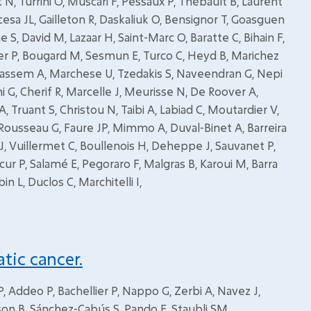
, Turrini O, Muscari F, Pessaux P, Thébault B, Laurent
Scesa JL, Gailleton R, Daskaliuk O, Bensignor T, Goasguen
 S, David M, Lazaar H, Saint-Marc O, Baratte C, Bihain F,
ier P, Bougard M, Sesmun E, Turco C, Heyd B, Marichez
oukassem A, Marchese U, Tzedakis S, Naveendran G, Nepi
hi G, Cherif R, Marcelle J, Meurisse N, De Roover A,
 Truant S, Christou N, Taibi A, Labiad C, Moutardier V,
 A, Rousseau G, Faure JP, Mimmo A, Duval-Binet A, Barreira
, Vuillermet C, Boullenois H, Deheppe J, Sauvanet P,
ucur P, Salamé E, Pegoraro F, Malgras B, Karoui M, Barra
in L, Duclos C, Marchitelli I,
tic cancer.
P, Addeo P, Bachellier P, Nappo G, Zerbi A, Navez J,
son B, Sánchez-Cabús S, Pando E, Staubli SM,