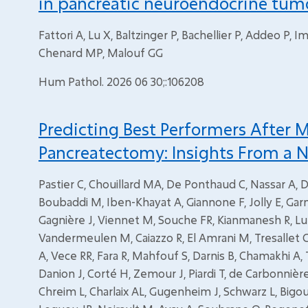
in pancreatic neuroendocrine tumo
Fattori A, Lu X, Baltzinger P, Bachellier P, Addeo P, 
Chenard MP, Malouf GG
Hum Pathol. 2026 06 30;:106208
Predicting Best Performers After M
Pancreatectomy: Insights From a N
Pastier C, Chouillard MA, De Ponthaud C, Nassar A, D
Boubaddi M, Iben-Khayat A, Giannone F, Jolly E, Gar
Gagnière J, Viennet M, Souche FR, Kianmanesh R, Lu
Vandermeulen M, Caiazzo R, El Amrani M, Tresallet C
A, Vece RR, Fara R, Mahfouf S, Darnis B, Chamakhi A, 
Danion J, Corté H, Zemour J, Piardi T, de Carbonnière
Chreim L, Charlaix AL, Gugenheim J, Schwarz L, Bigo