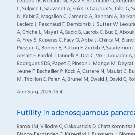
Lequeu JB, Noirault M, Ayav A, Soubrane O, Regenet N
C, Sulpice L, Sauvanet A, Fuks D, Gaujoux S, Talbi G, 
N, Kebir Z, Magallon C, Camerlo A, Bennani A, Berkane
Leclerc J, Peschaud F, Dembinski J, Sutter W, Leour
A, Chiche L, Mayet A, Badic B, Lacroix C, Buc E, Ab
A, Frey S, Kuperas C, Facy O, Abba J, Chirica M, Bianc
Piessen G, Bonnin E, Pattou F, Zerbib P, Saudemont A,
Ansart F, Bardol T, Iannelli A, Drai C, Vix J, Gouader
Rodrigues SDS, Papet E, Pinson J, Monge M, Deyrat J
Jeune F, Bachellier P, Kock A, Carrere N, Maulat C, B
M, Tribillon E, Palen A, Brunel M, Ewald J, David C, Rob
Ann Surg. 2026 06 4;:
Futility in adenosquamous pancrea
Ramia JM, Villodre C, Giakoustidis D, Chatzikomnitsa 
Blanco-Fernández G, Kirkegård J, Busquets J, Björns