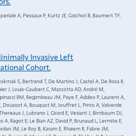
rs.
Imperiale A, Pessaux P, Kurtz JE, Goichot B, Baumert TF,
inimally Invasive Left
ational Cohort.
okmak S, Bertrand T, De Martino J, Castel A, De Rosa R,
nier J, Louis-Gaubert C, Mazzotta AD, André M,
pinacci RM, Regimbeau JM, Paye F, Addeo P, Laurent A,
, Doussot A, Bouquot M, Jouffret L, Pinto A, Valverde
Thereaux J, Lubrano J, Girard E, Veziant J, Birnbaum DJ,
s A, Ragot E, Le Bian AZ, David P, Brunaud L, Lermite E,
urdan JM, Le Roy B, Karam E, Rhaiem R, Fabre JM,