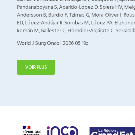
Pandanaboyana S, Aparicio-López D, Spiers HV, Melga
Andersson B, Burdío F, Tzimas G, Mora-Oliver I, Rou
ED, López-Andújar R, Sorribas M, López PA, Elghonem
Román M, Ballester C, Hörndler-Algárate C, Serradil
World J Surg Oncol. 2026 05 19;:
VOIR PLUS