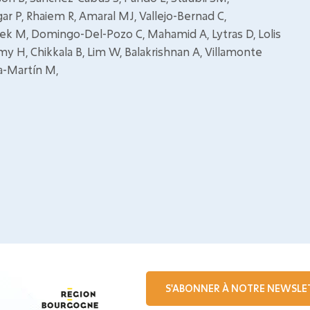
r P, Rhaiem R, Amaral MJ, Vallejo-Bernad C,
sek M, Domingo-Del-Pozo C, Mahamid A, Lytras D, Lolis
y H, Chikkala B, Lim W, Balakrishnan A, Villamonte
la-Martín M,
S'ABONNER À NOTRE NEWSLE