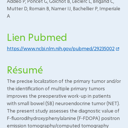
Addeo P, Poncet G, Goichot B, Leclerc L, Brigand C,
Mutter D, Romain B, Namer IJ, Bachellier P, Imperiale
A
Lien Pubmed
https://www.ncbi.nlm.nih.gov/pubmed/29235002
Résumé
The precise localization of the primary tumor and/or
the identification of multiple primary tumors
improves the preoperative work-up in patients
with small bowel (SB) neuroendocrine tumor (NET).
The present study assesses the diagnostic value of
F-fluorodihydroxyphenylalanine (F-FDOPA) positron
emission tomography/computed tomography