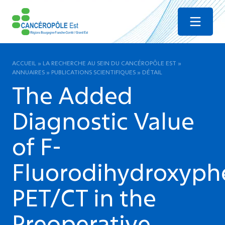
Menu
ACCUEIL
»
LA RECHERCHE AU SEIN DU CANCÉROPÔLE EST
»
ANNUAIRES
»
PUBLICATIONS SCIENTIFIQUES
»
DÉTAIL
The Added
Diagnostic Value
of F-
Fluorodihydroxyph
PET/CT in the
Preoperative