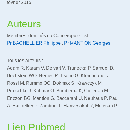
février 2015
Auteurs
Membres identifiés du Cancéropôle Est :
Pr BACHELLIER Philippe
,
Pr MANTION Georges
Tous les auteurs :
Adam R, Karam V, Delvart V, Trunecka P, Samuel D,
Bechstein WO, Nemec P, Tisone G, Klempnauer J,
Rossi M, Rummo OO, Dokmak S, Krawczyk M,
Pratschke J, Kollmar O, Boudjema K, Colledan M,
Ericzon BG, Mantion G, Baccarani U, Neuhaus P, Paul
A, Bachellier P, Zamboni F, Hanvesakul R, Muiesan P
Lien Pubmed