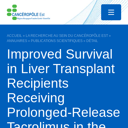
Menu
ACCUEIL
»
LA RECHERCHE AU SEIN DU CANCÉROPÔLE EST
»
ANNUAIRES
»
PUBLICATIONS SCIENTIFIQUES
»
DÉTAIL
Improved Survival
in Liver Transplant
Recipients
Receiving
Prolonged-Release
Tacrolimus in the