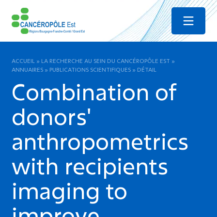
Menu
ACCUEIL
»
LA RECHERCHE AU SEIN DU CANCÉROPÔLE EST
»
ANNUAIRES
»
PUBLICATIONS SCIENTIFIQUES
»
DÉTAIL
Combination of
donors'
anthropometrics
with recipients
imaging to
improve