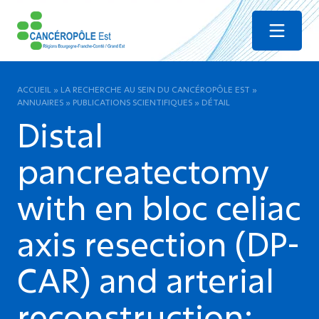
Menu
ACCUEIL
»
LA RECHERCHE AU SEIN DU CANCÉROPÔLE EST
»
ANNUAIRES
»
PUBLICATIONS SCIENTIFIQUES
»
DÉTAIL
Distal
pancreatectomy
with en bloc celiac
axis resection (DP-
CAR) and arterial
reconstruction: