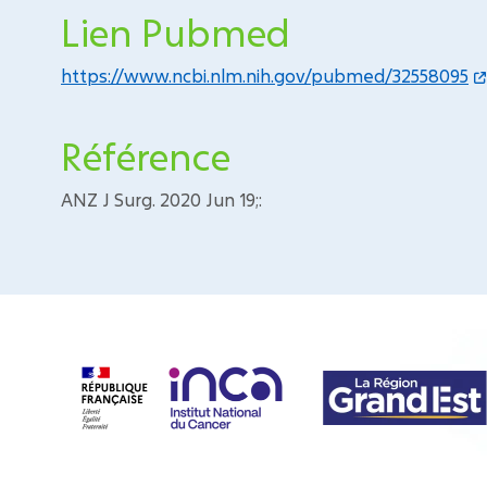
Lien Pubmed
https://www.ncbi.nlm.nih.gov/pubmed/32558095
Référence
ANZ J Surg. 2020 Jun 19;: