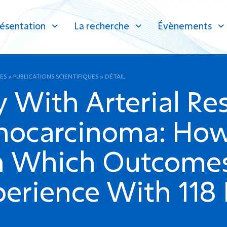
ésentation
La recherche
Évènements
ES
»
PUBLICATIONS SCIENTIFIQUES
»
DÉTAIL
With Arterial Res
nocarcinoma: How
h Which Outcomes
perience With 118 