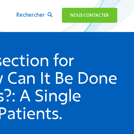
Rechercher
ok
NOUS CONTACTER
ection for
 Can It Be Done
?: A Single
Patients.