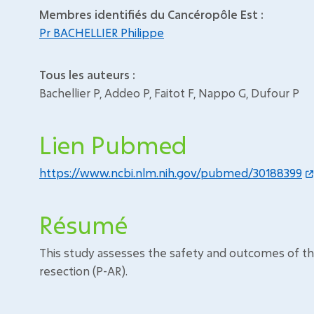
Membres identifiés du Cancéropôle Est :
Pr BACHELLIER Philippe
Tous les auteurs :
Bachellier P, Addeo P, Faitot F, Nappo G, Dufour P
Lien Pubmed
https://www.ncbi.nlm.nih.gov/pubmed/30188399
Résumé
This study assesses the safety and outcomes of th
resection (P-AR).