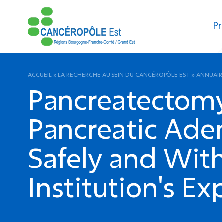
Pr
ACCUEIL
»
LA RECHERCHE AU SEIN DU CANCÉROPÔLE EST
»
ANNUAIR
Pancreatectomy 
Pancreatic Ade
Safely and Wit
Institution's Ex