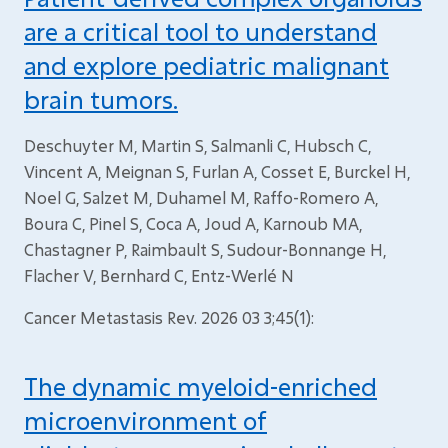
are a critical tool to understand
and explore pediatric malignant
brain tumors.
Deschuyter M, Martin S, Salmanli C, Hubsch C,
Vincent A, Meignan S, Furlan A, Cosset E, Burckel H,
Noel G, Salzet M, Duhamel M, Raffo-Romero A,
Boura C, Pinel S, Coca A, Joud A, Karnoub MA,
Chastagner P, Raimbault S, Sudour-Bonnange H,
Flacher V, Bernhard C, Entz-Werlé N
Cancer Metastasis Rev. 2026 03 3;45(1):
The dynamic myeloid-enriched
microenvironment of