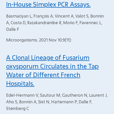
In-House Simplex PCR Assays.
Basmaciyan L, François A, Vincent A, Valot S, Bonnin
A, Costa D, Razakandrainibe R, Morio F, Favennec L,
Dalle F
Microorganisms. 2021 Nov 10;9(11):
A Clonal Lineage of Fusarium
oxysporum Circulates in the Tap
Water of Different French
Hospitals.
Edel-Hermann V, Sautour M, Gautheron N, Laurent J,
Aho S, Bonnin A, Sixt N, Hartemann P, Dalle F,
Steinberg C