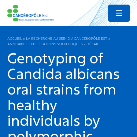
Menu
ACCUEIL
»
LA RECHERCHE AU SEIN DU CANCÉROPÔLE EST
»
ANNUAIRES
»
PUBLICATIONS SCIENTIFIQUES
»
DÉTAIL
Genotyping of
Candida albicans
oral strains from
healthy
individuals by
polymorphic