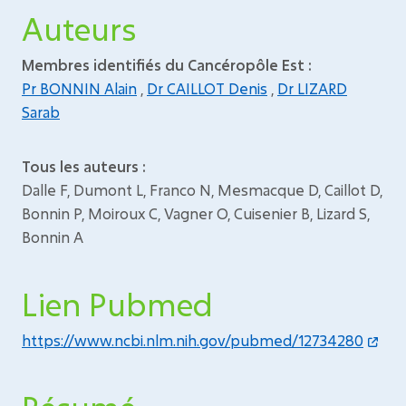
Auteurs
Membres identifiés du Cancéropôle Est :
Pr BONNIN Alain
,
Dr CAILLOT Denis
,
Dr LIZARD
Sarab
Tous les auteurs :
Dalle F, Dumont L, Franco N, Mesmacque D, Caillot D,
Bonnin P, Moiroux C, Vagner O, Cuisenier B, Lizard S,
Bonnin A
Lien Pubmed
https://www.ncbi.nlm.nih.gov/pubmed/12734280