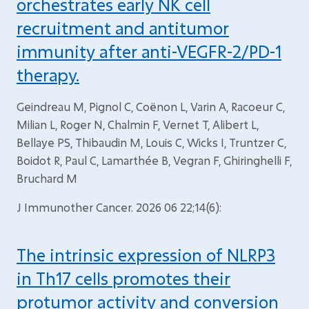
orchestrates early NK cell
recruitment and antitumor
immunity after anti-VEGFR-2/PD-1
therapy.
Geindreau M, Pignol C, Coënon L, Varin A, Racoeur C,
Milian L, Roger N, Chalmin F, Vernet T, Alibert L,
Bellaye PS, Thibaudin M, Louis C, Wicks I, Truntzer C,
Boidot R, Paul C, Lamarthée B, Vegran F, Ghiringhelli F,
Bruchard M
J Immunother Cancer. 2026 06 22;14(6):
The intrinsic expression of NLRP3
in Th17 cells promotes their
protumor activity and conversion