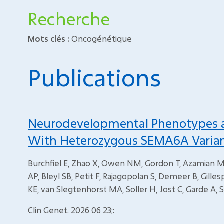
Recherche
Mots clés :
Oncogénétique
Publications
Neurodevelopmental Phenotypes an
With Heterozygous SEMA6A Varian
Burchfiel E, Zhao X, Owen NM, Gordon T, Azamian MS, 
AP, Bleyl SB, Petit F, Rajagopolan S, Demeer B, Gi
KE, van Slegtenhorst MA, Soller H, Jost C, Garde A, 
Clin Genet. 2026 06 23;: