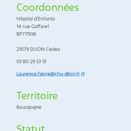
Coordonnées
Hôpital d'Enfants
14 rue Gaffarel
BP77908
21079 DIJON Cedex
03 80 29 53 13
Laurence.faivre@chu-dijon.fr
Territoire
Bourgogne
Statut