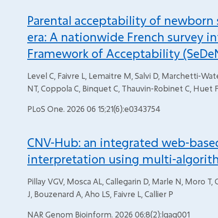
Parental acceptability of newborn
era: A nationwide French survey i
Framework of Acceptability (SeDe
Level C, Faivre L, Lemaitre M, Salvi D, Marchetti-Wa
NT, Coppola C, Binquet C, Thauvin-Robinet C, Huet 
PLoS One. 2026 06 15;21(6):e0343754
CNV-Hub: an integrated web-based 
interpretation using multi-algori
Pillay VGV, Mosca AL, Callegarin D, Marle N, Moro T
J, Bouzenard A, Aho LS, Faivre L, Callier P
NAR Genom Bioinform. 2026 06;8(2):lqag001