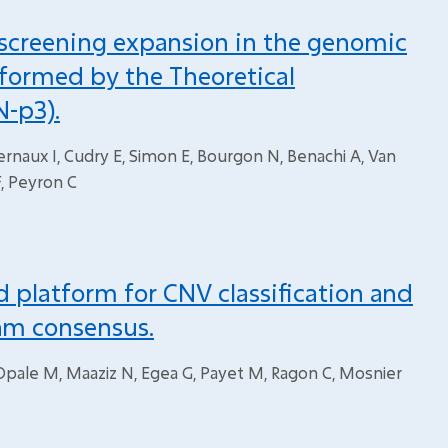
 screening expansion in the genomic
nformed by the Theoretical
N-p3).
ternaux I, Cudry E, Simon E, Bourgon N, Benachi A, Van
F, Peyron C
platform for CNV classification and
thm consensus.
, Opale M, Maaziz N, Egea G, Payet M, Ragon C, Mosnier