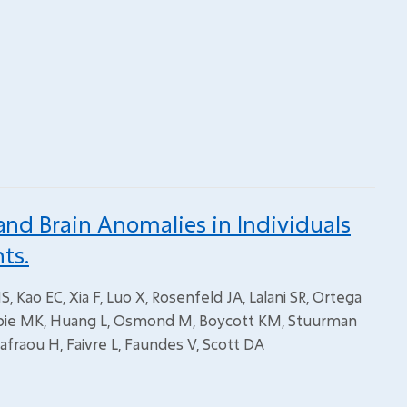
d Brain Anomalies in Individuals
ts.
Kao EC, Xia F, Luo X, Rosenfeld JA, Lalani SR, Ortega
llespie MK, Huang L, Osmond M, Boycott KM, Stuurman
Safraou H, Faivre L, Faundes V, Scott DA