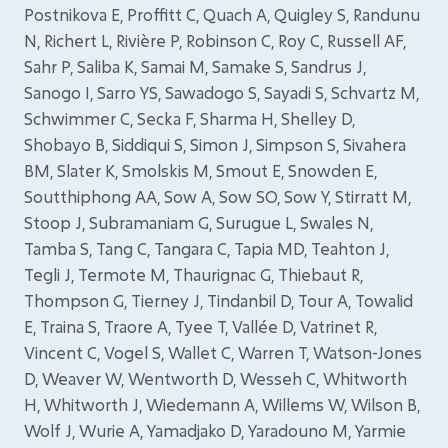
Postnikova E, Proffitt C, Quach A, Quigley S, Randunu
N, Richert L, Rivière P, Robinson C, Roy C, Russell AF,
Sahr P, Saliba K, Samai M, Samake S, Sandrus J,
Sanogo I, Sarro YS, Sawadogo S, Sayadi S, Schvartz M,
Schwimmer C, Secka F, Sharma H, Shelley D,
Shobayo B, Siddiqui S, Simon J, Simpson S, Sivahera
BM, Slater K, Smolskis M, Smout E, Snowden E,
Soutthiphong AA, Sow A, Sow SO, Sow Y, Stirratt M,
Stoop J, Subramaniam G, Surugue L, Swales N,
Tamba S, Tang C, Tangara C, Tapia MD, Teahton J,
Tegli J, Termote M, Thaurignac G, Thiebaut R,
Thompson G, Tierney J, Tindanbil D, Tour A, Towalid
E, Traina S, Traore A, Tyee T, Vallée D, Vatrinet R,
Vincent C, Vogel S, Wallet C, Warren T, Watson-Jones
D, Weaver W, Wentworth D, Wesseh C, Whitworth
H, Whitworth J, Wiedemann A, Willems W, Wilson B,
Wolf J, Wurie A, Yamadjako D, Yaradouno M, Yarmie