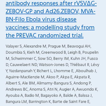
antibody responses after rVSVΔG-
ZEBOV-GP and Ad26.ZEBOV, MVA-
BN-Filo Ebola virus disease
vaccines: a modelling study from
the PREVAC randomized trial.
Valayer S, Alexandre M, Prague M, Beavogui AH,
Doumbia S, Kieh M, Greenwood B, Leigh B, Poupelin
M, Schwimmer C, Sow SO, Berry IM, Kuhn JH, Fusco
D, Cauwelaert ND, Watson-Jones D, Thiébaut R, Lévy
Y, Yazdanpanah Y, Richert L, Lhomme E, ,Aboulhab J,
Aguirre-MacKenzie M, Akoo P, Akpa E, Akpata R,
Albert S, Ale BM, Alimamy-Bangura S, Andong P,
Andrews BC, Anoma S, Atri N, Augier A, Awuondo K,
Ayouba A, Badio M, Bagayoko A, Balde A, Balssa J,
Bangura LM, Barrington K, Barte de Saint Fare E,