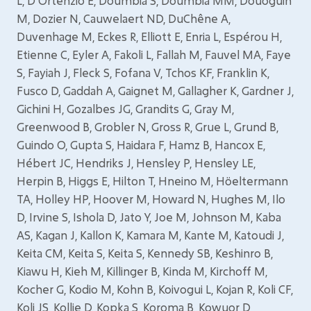
L, D’Ortenzio E, Doumbia S, Doumbia MM, Douoguih
M, Dozier N, Cauwelaert ND, DuChêne A,
Duvenhage M, Eckes R, Elliott E, Enria L, Espérou H,
Etienne C, Eyler A, Fakoli L, Fallah M, Fauvel MA, Faye
S, Fayiah J, Fleck S, Fofana V, Tchos KF, Franklin K,
Fusco D, Gaddah A, Gaignet M, Gallagher K, Gardner J,
Gichini H, Gozalbes JG, Grandits G, Gray M,
Greenwood B, Grobler N, Gross R, Grue L, Grund B,
Guindo O, Gupta S, Haidara F, Hamz B, Hancox E,
Hébert JC, Hendriks J, Hensley P, Hensley LE,
Herpin B, Higgs E, Hilton T, Hneino M, Höeltermann
TA, Holley HP, Hoover M, Howard N, Hughes M, Ilo
D, Irvine S, Ishola D, Jato Y, Joe M, Johnson M, Kaba
AS, Kagan J, Kallon K, Kamara M, Kante M, Katoudi J,
Keita CM, Keita S, Keita S, Kennedy SB, Keshinro B,
Kiawu H, Kieh M, Killinger B, Kinda M, Kirchoff M,
Kocher G, Kodio M, Kohn B, Koivogui L, Kojan R, Koli CF,
Koli JS, Kollie D, Kopka S, Koroma B, Kowuor D,