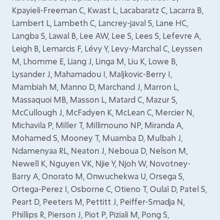
Kpayieli-Freeman C, Kwast L, Lacabaratz C, Lacarra B,
Lambert L, Lambeth C, Lancrey-javal S, Lane HC,
Langba S, Lawal B, Lee AW, Lee S, Lees S, Lefevre A,
Leigh B, Lemarcis F, Lévy Y, Levy-Marchal C, Leyssen
M, Lhomme E, Liang J, Linga M, Liu K, Lowe B,
Lysander J, Mahamadou I, Maljkovic-Berry I,
Mambiah M, Manno D, Marchand J, Marron L,
Massaquoi MB, Masson L, Matard C, Mazur S,
McCullough J, McFadyen K, McLean C, Mercier N,
Michavila P, Miller T, Millimouno NP, Miranda A,
Mohamed S, Mooney T, Muamba D, Mulbah J,
Ndamenyaa RL, Neaton J, Neboua D, Nelson M,
Newell K, Nguyen VK, Njie Y, Njoh W, Novotney-
Barry A, Onorato M, Onwuchekwa U, Orsega S,
Ortega-Perez I, Osborne C, Otieno T, Oulaï D, Patel S,
Peart D, Peeters M, Pettitt J, Peiffer-Smadja N,
Phillips R, Pierson J, Piot P, Piziali M, Pong S,