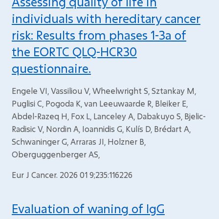
Assessing quality of life in
individuals with hereditary cancer
risk: Results from phases 1-3a of
the EORTC QLQ-HCR30
questionnaire.
Engele VI, Vassiliou V, Wheelwright S, Sztankay M,
Puglisi C, Pogoda K, van Leeuwaarde R, Bleiker E,
Abdel-Razeq H, Fox L, Lanceley A, Dabakuyo S, Bjelic-
Radisic V, Nordin A, Ioannidis G, Kulís D, Brédart A,
Schwaninger G, Arraras JI, Holzner B,
Oberguggenberger AS,
Eur J Cancer. 2026 01 9;235:116226
Evaluation of waning of IgG