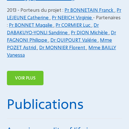
2013 - Porteurs du projet :
Pr BONNETAIN Franck
,
Pr
LEJEUNE Catherine
,
Pr NERICH Virginie
- Partenaires
:
Pr BONNET Magalie
,
Pr CORMIER Luc
,
Dr
DABAKUYO-YONLI Sandrine
,
Pr DION Michèle
,
Dr
FAGNONI Philippe
,
Dr QUIPOURT Valérie
,
Mme
POZET Astrid
,
Dr MONNIER Florent
,
Mme BAILLY
Vanessa
VOIR PLUS
Publications