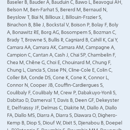
Baseler B, Bauder A, Bauduin C, Bawo L, Beavogui AH,
Belson M, Ben-Farhat S, Bererd M, Bernaud N,
Beyslow T, Biai N, Billioux J, Billouin-Frazier S,
Binachon B, Blie J, Bockstal V, Boison P, Bolay F, Boly
A, Bonawitz RE, Borg AG, Bosompem S, Bozman C,
Brady T, Browne S, Bullis R, Cagniard B, Cahill K, Cai Y,
Camara AA, Camara AK, Camara AM, Campagne A,
Campion C, Cantan A, Cash J, Chai SP, Chambelin F,
Chea M, Chêne G, Choi E, Chouinard M, Chung F,
Chung L, Ciancia S, Cisse PN, Cline-Cole E, Colin C,
Coller BA, Conde DS, Cone K, Cone K, Connor L,
Connor N, Cooper JB, Couffin-Cardiergues S,
Coulibaly F, Coulibaly M, Crew P, Dabakuyo-Yonli S,
Dabitao D, Damerval T, Davis B, Deen GF, Dekeyster
E, Delfraissy JF, Delmas C, Diakite M, Diallo A, Diallo
FA, Diallo MS, Diarra A, Diarra S, Diawara O, Dighero-
Kemp B, Diop S, Diouf W, Dixit S, Djenabou B, Doepel