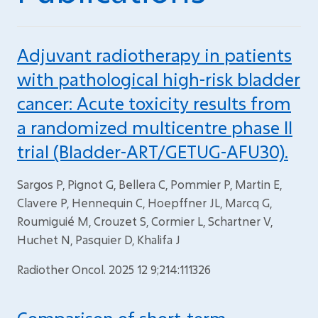
Adjuvant radiotherapy in patients
with pathological high-risk bladder
cancer: Acute toxicity results from
a randomized multicentre phase II
trial (Bladder-ART/GETUG-AFU30).
Sargos P, Pignot G, Bellera C, Pommier P, Martin E,
Clavere P, Hennequin C, Hoepffner JL, Marcq G,
Roumiguié M, Crouzet S, Cormier L, Schartner V,
Huchet N, Pasquier D, Khalifa J
Radiother Oncol. 2025 12 9;214:111326