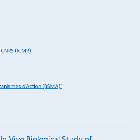
2 CNRS (ICMR)
canismes d'Action (BSMA)"
 In Vivo Biological Study of