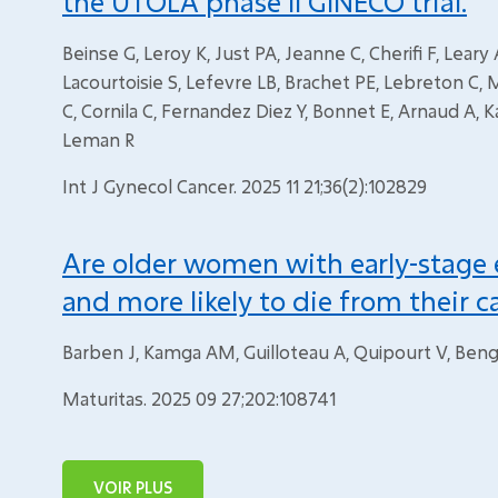
the UTOLA phase II GINECO trial.
Beinse G, Leroy K, Just PA, Jeanne C, Cherifi F, Leary
Lacourtoisie S, Lefevre LB, Brachet PE, Lebreton C, Me
C, Cornila C, Fernandez Diez Y, Bonnet E, Arnaud A, K
Leman R
Int J Gynecol Cancer. 2025 11 21;36(2):102829
Are older women with early-stage
and more likely to die from their c
Barben J, Kamga AM, Guilloteau A, Quipourt V, Beng
Maturitas. 2025 09 27;202:108741
VOIR PLUS