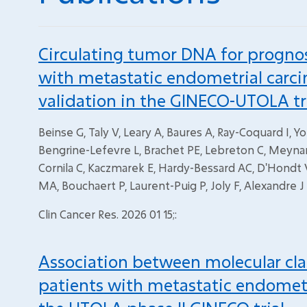
Circulating tumor DNA for prognos
with metastatic endometrial carci
validation in the GINECO-UTOLA tri
Beinse G, Taly V, Leary A, Baures A, Ray-Coquard I, Yo
Bengrine-Lefevre L, Brachet PE, Lebreton C, Meynard G,
Cornila C, Kaczmarek E, Hardy-Bessard AC, D'Hondt V
MA, Bouchaert P, Laurent-Puig P, Joly F, Alexandre J
Clin Cancer Res. 2026 01 15;:
Association between molecular class
patients with metastatic endometri