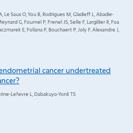
 A, Le Saux O, You B, Rodrigues M, Gladieff L, Abadie-
ynard G, Fournel P, Frenel JS, Selle F, Largillier R, Foa
aczmarek E, Follana P, Bouchaert P, Joly F, Alexandre J,
 endometrial cancer undertreated
ancer?
rine-Lefevre L, Dabakuyo-Yonli TS