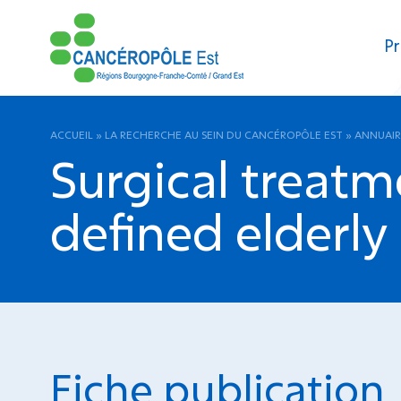
Pr
ACCUEIL
»
LA RECHERCHE AU SEIN DU CANCÉROPÔLE EST
»
ANNUAIR
Surgical treatme
defined elderly
Fiche publication