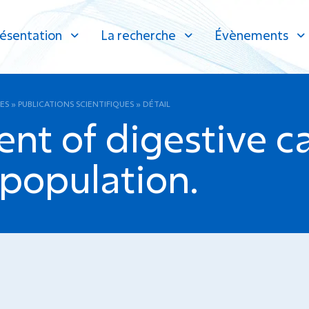
ésentation
La recherche
Évènements
ES
»
PUBLICATIONS SCIENTIFIQUES
»
DÉTAIL
nt of digestive ca
 population.