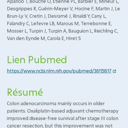
Aparicio T, Bouché O, Etienne PL, Barbier E, Mineur L,
Desgrippes R, Guérin-Meyer V, Hocine F, Martin J, Le
Brun-Ly V, Cretin J, Desramé J, Rinaldi Y, Cany L,
Falandry C, Lefevre LB, Marous M, Terrebonne E,
Mosser L, Turpin J, Turpin A, Bauguion L, Reichling C,
Van den Eynde M, Carola E, Hiret S
Lien Pubmed
https://www.ncbi.nlm.nih.gov/pubmed/36115817
Résumé
Colon adenocarcinoma mainly occurs in older
patients. Oxaliplatin-based adjuvant chemotherapy
improved disease-free survival after stage III colon
cancer resection, but this improvement was not