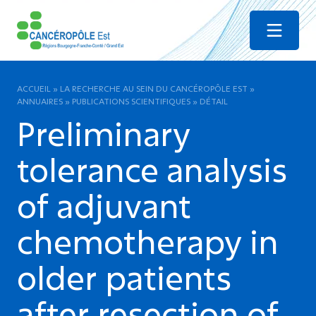
Menu
ACCUEIL
»
LA RECHERCHE AU SEIN DU CANCÉROPÔLE EST
»
ANNUAIRES
»
PUBLICATIONS SCIENTIFIQUES
»
DÉTAIL
Preliminary
tolerance analysis
of adjuvant
chemotherapy in
older patients
after resection of