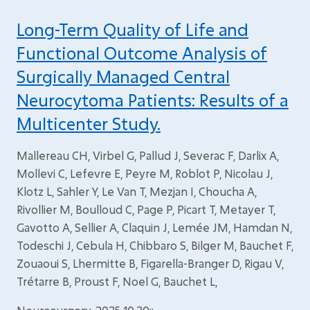
Long-Term Quality of Life and
Functional Outcome Analysis of
Surgically Managed Central
Neurocytoma Patients: Results of a
Multicenter Study.
Mallereau CH, Virbel G, Pallud J, Severac F, Darlix A,
Mollevi C, Lefevre E, Peyre M, Roblot P, Nicolau J,
Klotz L, Sahler Y, Le Van T, Mezjan I, Choucha A,
Rivollier M, Boulloud C, Page P, Picart T, Metayer T,
Gavotto A, Sellier A, Claquin J, Lemée JM, Hamdan N,
Todeschi J, Cebula H, Chibbaro S, Bilger M, Bauchet F,
Zouaoui S, Lhermitte B, Figarella-Branger D, Rigau V,
Trétarre B, Proust F, Noel G, Bauchet L,