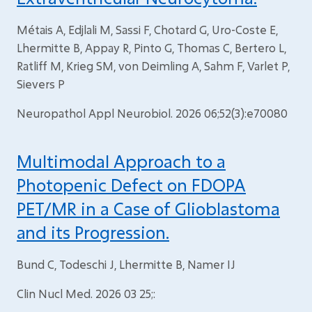
Métais A, Edjlali M, Sassi F, Chotard G, Uro-Coste E,
Lhermitte B, Appay R, Pinto G, Thomas C, Bertero L,
Ratliff M, Krieg SM, von Deimling A, Sahm F, Varlet P,
Sievers P
Neuropathol Appl Neurobiol. 2026 06;52(3):e70080
Multimodal Approach to a
Photopenic Defect on FDOPA
PET/MR in a Case of Glioblastoma
and its Progression.
Bund C, Todeschi J, Lhermitte B, Namer IJ
Clin Nucl Med. 2026 03 25;: