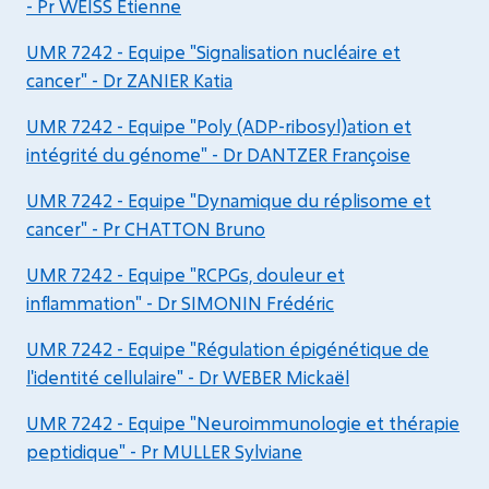
- Pr WEISS Etienne
UMR 7242 - Equipe "Signalisation nucléaire et
cancer" - Dr ZANIER Katia
UMR 7242 - Equipe "Poly (ADP-ribosyl)ation et
intégrité du génome" - Dr DANTZER Françoise
UMR 7242 - Equipe "Dynamique du réplisome et
cancer" - Pr CHATTON Bruno
UMR 7242 - Equipe "RCPGs, douleur et
inflammation" - Dr SIMONIN Frédéric
UMR 7242 - Equipe "Régulation épigénétique de
l'identité cellulaire" - Dr WEBER Mickaël
UMR 7242 - Equipe "Neuroimmunologie et thérapie
peptidique" - Pr MULLER Sylviane