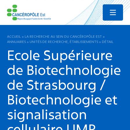
Menu
ACCUEIL
»
LA RECHERCHE AU SEIN DU CANCÉROPÔLE EST
»
ANNUAIRES
»
UNITÉS DE RECHERCHE, ÉTABLISSEMENTS
»
DÉTAIL
Ecole Supérieure
de Biotechnologie
de Strasbourg /
Biotechnologie et
signalisation
cellulaire UMR