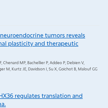
 neuroendocrine tumors reveals
al plasticity and therapeutic
ni F, Chenard MP, Bachellier P, Addeo P, Debien V,
er M, Kurtz JE, Davidson I, Su X, Goichot B, Malouf GG
HX36 regulates translation and
a.