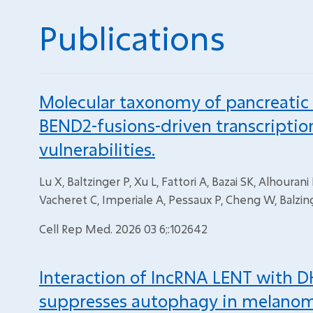
Publications
Molecular taxonomy of pancreatic
BEND2-fusions-driven transcription
vulnerabilities.
Lu X, Baltzinger P, Xu L, Fattori A, Bazai SK, Alhoura
Vacheret C, Imperiale A, Pessaux P, Cheng W, Balzing
Cell Rep Med. 2026 03 6;:102642
Interaction of lncRNA LENT with D
suppresses autophagy in melanom