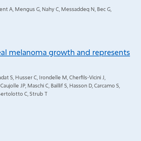
ement A, Mengus G, Nahy C, Messaddeq N, Bec G,
uveal melanoma growth and represents
dat S, Husser C, Irondelle M, Cherfils-Vicini J,
aujolle JP, Maschi C, Baillif S, Hasson D, Carcamo S,
 Bertolotto C, Strub T