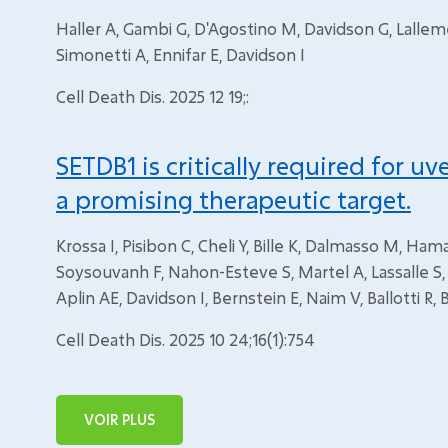
Haller A, Gambi G, D'Agostino M, Davidson G, Lall
Simonetti A, Ennifar E, Davidson I
Cell Death Dis. 2025 12 19;:
SETDB1 is critically required for 
a promising therapeutic target.
Krossa I, Pisibon C, Cheli Y, Bille K, Dalmasso M, Hama
Soysouvanh F, Nahon-Esteve S, Martel A, Lassalle S, C
Aplin AE, Davidson I, Bernstein E, Naim V, Ballotti R,
Cell Death Dis. 2025 10 24;16(1):754
VOIR PLUS