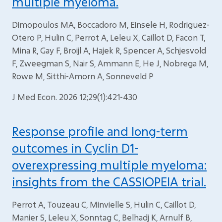
multiple myeloma.
Dimopoulos MA, Boccadoro M, Einsele H, Rodriguez-
Otero P, Hulin C, Perrot A, Leleu X, Caillot D, Facon T,
Mina R, Gay F, Broijl A, Hajek R, Spencer A, Schjesvold
F, Zweegman S, Nair S, Ammann E, He J, Nobrega M,
Rowe M, Sitthi-Amorn A, Sonneveld P
J Med Econ. 2026 12;29(1):421-430
Response profile and long-term
outcomes in Cyclin D1-
overexpressing multiple myeloma:
insights from the CASSIOPEIA trial.
Perrot A, Touzeau C, Minvielle S, Hulin C, Caillot D,
Manier S, Leleu X, Sonntag C, Belhadj K, Arnulf B,