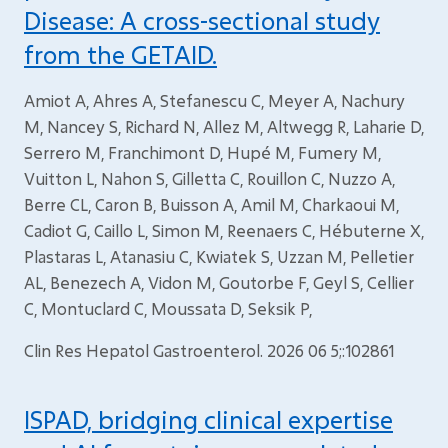
Disease: A cross-sectional study
from the GETAID.
Amiot A, Ahres A, Stefanescu C, Meyer A, Nachury
M, Nancey S, Richard N, Allez M, Altwegg R, Laharie D,
Serrero M, Franchimont D, Hupé M, Fumery M,
Vuitton L, Nahon S, Gilletta C, Rouillon C, Nuzzo A,
Berre CL, Caron B, Buisson A, Amil M, Charkaoui M,
Cadiot G, Caillo L, Simon M, Reenaers C, Hébuterne X,
Plastaras L, Atanasiu C, Kwiatek S, Uzzan M, Pelletier
AL, Benezech A, Vidon M, Goutorbe F, Geyl S, Cellier
C, Montuclard C, Moussata D, Seksik P,
Clin Res Hepatol Gastroenterol. 2026 06 5;:102861
ISPAD, bridging clinical expertise