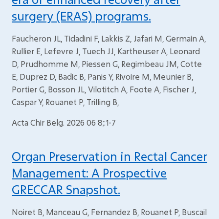
surgery (ERAS) programs.
Faucheron JL, Tidadini F, Lakkis Z, Jafari M, Germain A,
Rullier E, Lefevre J, Tuech JJ, Kartheuser A, Leonard
D, Prudhomme M, Piessen G, Regimbeau JM, Cotte
E, Duprez D, Badic B, Panis Y, Rivoire M, Meunier B,
Portier G, Bosson JL, Vilotitch A, Foote A, Fischer J,
Caspar Y, Rouanet P, Trilling B,
Acta Chir Belg. 2026 06 8;:1-7
Organ Preservation in Rectal Cancer
Management: A Prospective
GRECCAR Snapshot.
Noiret B, Manceau G, Fernandez B, Rouanet P, Buscail