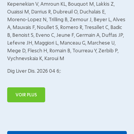
Kepenekian V, Amroun KL, Bouquot M, Lakkis Z,
Ouaissi M, Darrius R, Dubreuil O, Duchalais E,
Moreno-Lopez N, Trilling B, Zemour J, Beyer L, Alves
A, Mauvais F, Noullet S, Romero R, Tresallet C, Badic
B, Benoist S, Eveno C, Jeune F, Germain A, Duffas JP,
Lefevre JH, Maggiori L, Manceau G, Marchese U,
Mege D, Flesch H, Romain B, Tourreau Y, Zerbib P,
Vychnevskaia K, Karoui M
Dig Liver Dis. 2026 04 6;:
VOIR PLUS