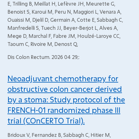
E, Trilling B, Meillat H, Lefèvre JH, Meurette G,
Benoist S, Karoui M, Peru N, Maggiori L, Venara A,
Ouaissi M, Djelil D, Germain A, Cotte E, Sabbagh C,
Manfredelli S, Tuech JJ, Beyer-Berjot L, Alves A,
Mege D, Marchal F, Fabre JM, Houlzé-Laroye CC,
Taoum C, Rivoire M, Denost Q,
Dis Colon Rectum. 2026 04 29;:
Neoadjuvant chemotherapy for
obstructive colon cancer derived
by a stoma: Study protocol of the
FRENCH-01 randomized phase III
trial (COnCERTO Trial).
Bridoux V, Fernandez B, Sabbagh C, Hitier M,