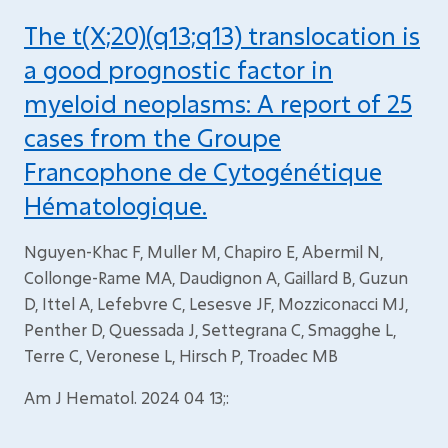
The t(X;20)(q13;q13) translocation is
a good prognostic factor in
myeloid neoplasms: A report of 25
cases from the Groupe
Francophone de Cytogénétique
Hématologique.
Nguyen-Khac F, Muller M, Chapiro E, Abermil N,
Collonge-Rame MA, Daudignon A, Gaillard B, Guzun
D, Ittel A, Lefebvre C, Lesesve JF, Mozziconacci MJ,
Penther D, Quessada J, Settegrana C, Smagghe L,
Terre C, Veronese L, Hirsch P, Troadec MB
Am J Hematol. 2024 04 13;: