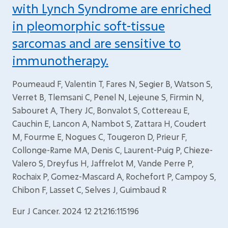
with Lynch Syndrome are enriched
in pleomorphic soft-tissue
sarcomas and are sensitive to
immunotherapy.
Poumeaud F, Valentin T, Fares N, Segier B, Watson S,
Verret B, Tlemsani C, Penel N, Lejeune S, Firmin N,
Sabouret A, Thery JC, Bonvalot S, Cottereau E,
Cauchin E, Lancon A, Nambot S, Zattara H, Coudert
M, Fourme E, Nogues C, Tougeron D, Prieur F,
Collonge-Rame MA, Denis C, Laurent-Puig P, Chieze-
Valero S, Dreyfus H, Jaffrelot M, Vande Perre P,
Rochaix P, Gomez-Mascard A, Rochefort P, Campoy S,
Chibon F, Lasset C, Selves J, Guimbaud R
Eur J Cancer. 2024 12 21;216:115196