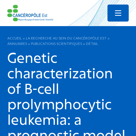
Menu
ACCUEIL
»
LA RECHERCHE AU SEIN DU CANCÉROPÔLE EST
»
ANNUAIRES
»
PUBLICATIONS SCIENTIFIQUES
»
DÉTAIL
Genetic
characterization
of B-cell
prolymphocytic
leukemia: a
prognostic model