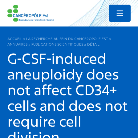
Menu
ACCUEIL
»
LA RECHERCHE AU SEIN DU CANCÉROPÔLE EST
»
ANNUAIRES
»
PUBLICATIONS SCIENTIFIQUES
»
DÉTAIL
G-CSF-induced
aneuploidy does
not affect CD34+
cells and does not
require cell
division.