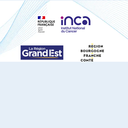
S'ABONNER À NOTRE NEWSLETTER
DOCUMENTS TÉLÉCHARGEABLES
Youtube
X
Linkedin
eSCAPE
Mentions légales
Contact