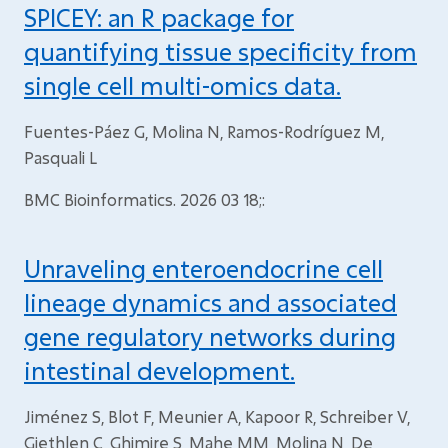
SPICEY: an R package for
quantifying tissue specificity from
single cell multi-omics data.
Fuentes-Páez G, Molina N, Ramos-Rodríguez M,
Pasquali L
BMC Bioinformatics. 2026 03 18;:
Unraveling enteroendocrine cell
lineage dynamics and associated
gene regulatory networks during
intestinal development.
Jiménez S, Blot F, Meunier A, Kapoor R, Schreiber V,
Giethlen C, Ghimire S, Mahe MM, Molina N, De