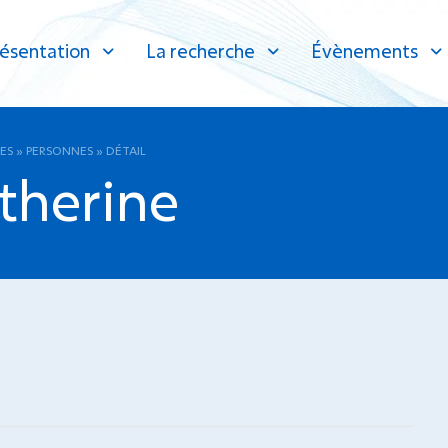
ésentation
La recherche
Évènements
ES
»
PERSONNES
»
DÉTAIL
therine