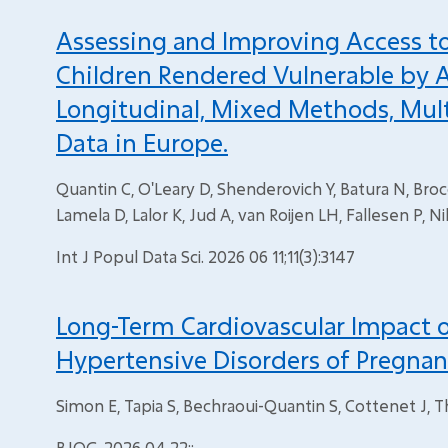
Assessing and Improving Access to 
Children Rendered Vulnerable by Ab
Longitudinal, Mixed Methods, Mul
Data in Europe.
Quantin C, O'Leary D, Shenderovich Y, Batura N, Bro
Lamela D, Lalor K, Jud A, van Roijen LH, Fallesen P, 
Int J Popul Data Sci. 2026 06 11;11(3):3147
Long-Term Cardiovascular Impact 
Hypertensive Disorders of Pregnan
Simon E, Tapia S, Bechraoui-Quantin S, Cottenet J, T
BJOG. 2026 04 22;: