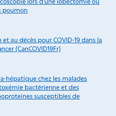
coscopie lors d’une lobectomie ou
du poumon
on et au décès pour COVID-19 dans la
cancer (CanCOVID19Fr)
ra-hépatique chez les malades
dotoxémie bactérienne et des
poproteines susceptibles de