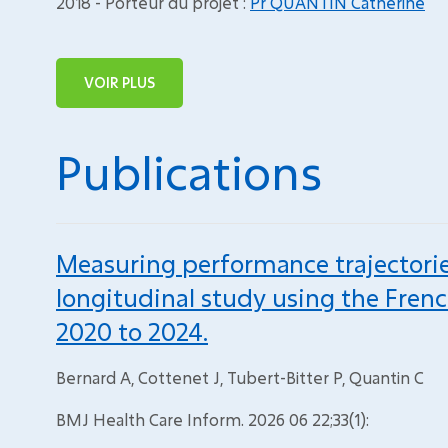
2018 - Porteur du projet :
Pr QUANTIN Catherine
VOIR PLUS
Publications
Measuring performance trajectories
longitudinal study using the Fren
2020 to 2024.
Bernard A, Cottenet J, Tubert-Bitter P, Quantin C
BMJ Health Care Inform. 2026 06 22;33(1):