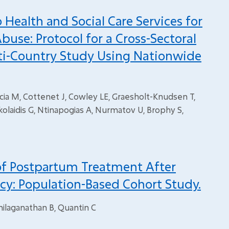
Health and Social Care Services for
use: Protocol for a Cross-Sectoral
ti-Country Study Using Nationwide
ccia M, Cottenet J, Cowley LE, Graesholt-Knudsen T,
Nikolaidis G, Ntinapogias A, Nurmatov U, Brophy S,
of Postpartum Treatment After
cy: Population-Based Cohort Study.
hilaganathan B, Quantin C