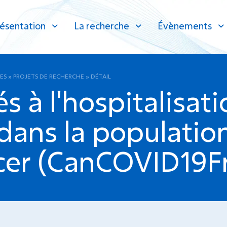
ésentation
La recherche
Évènements
ES
»
PROJETS DE RECHERCHE
»
DÉTAIL
s à l'hospitalisat
ans la population
ncer (CanCOVID19Fr