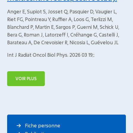
Anger E, Supiot S, Josset Q, Pasquier D, Vaugier L,
Riet FG, Pointreau Y, Ruffier A, Loos G, Terlizzi M,
Blanchard P, Martin E, Sargos P, Guerni M, Schick U,
Bera G, Roman J, Latorzeff I, Créhange G, Castelli J,
Barateau A, De Crevoisier R, Nicosia L, Guévelou JL
Int J Radiat Oncol Biol Phys. 2026 03 19;:
VOIR PLUS
Fiche personne