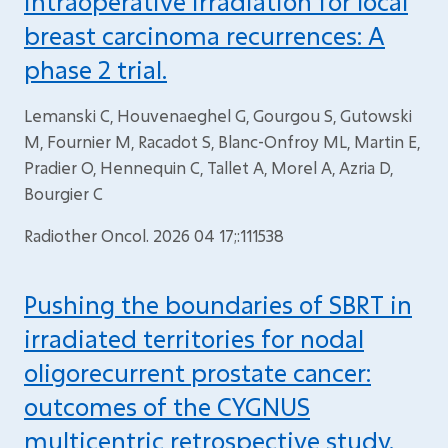
intraoperative irradiation for local
breast carcinoma recurrences: A
phase 2 trial.
Lemanski C, Houvenaeghel G, Gourgou S, Gutowski
M, Fournier M, Racadot S, Blanc-Onfroy ML, Martin E,
Pradier O, Hennequin C, Tallet A, Morel A, Azria D,
Bourgier C
Radiother Oncol. 2026 04 17;:111538
Pushing the boundaries of SBRT in
irradiated territories for nodal
oligorecurrent prostate cancer:
outcomes of the CYGNUS
multicentric retrospective study.