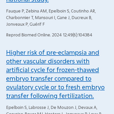
Fauque P, Zebina AM, Epelboin S, Coutinho AR,
Charbonnier T, Mansouri I, Gane J, Ducreux B,
Jonveaux P, Guérif F
Reprod Biomed Online. 2024 12;49(6):104384
Higher risk of pre-eclampsia and
other vascular disorders with
artificial cycle for frozen-thawed
embryo transfer compared to
ovulatory cycle or to fresh embryo
transfer following fertilization.
Epelboin S, Labrosse J, De Mouzon J, Devaux A,
Gervoise-Boyer MJ, Hesters L, Jonveaux P, Levy R,