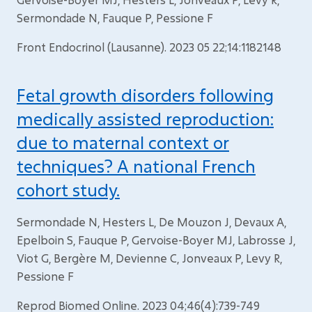
Sermondade N, Fauque P, Pessione F
Front Endocrinol (Lausanne). 2023 05 22;14:1182148
Fetal growth disorders following
medically assisted reproduction:
due to maternal context or
techniques? A national French
cohort study.
Sermondade N, Hesters L, De Mouzon J, Devaux A,
Epelboin S, Fauque P, Gervoise-Boyer MJ, Labrosse J,
Viot G, Bergère M, Devienne C, Jonveaux P, Levy R,
Pessione F
Reprod Biomed Online. 2023 04;46(4):739-749