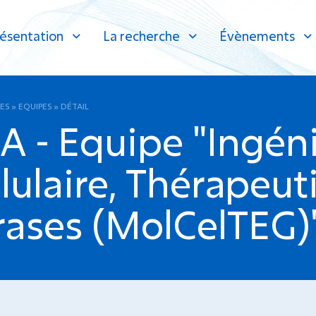
ésentation
La recherche
Évènements
ES
»
EQUIPES
»
DÉTAIL
 - Equipe "Ingéni
llulaire, Thérapeu
rases (MolCelTEG)