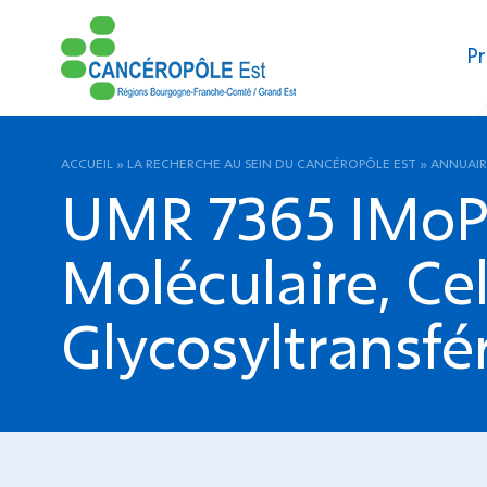
Pr
ACCUEIL
»
LA RECHERCHE AU SEIN DU CANCÉROPÔLE EST
»
ANNUAIR
UMR 7365 IMoPA
Moléculaire, Ce
Glycosyltransfé