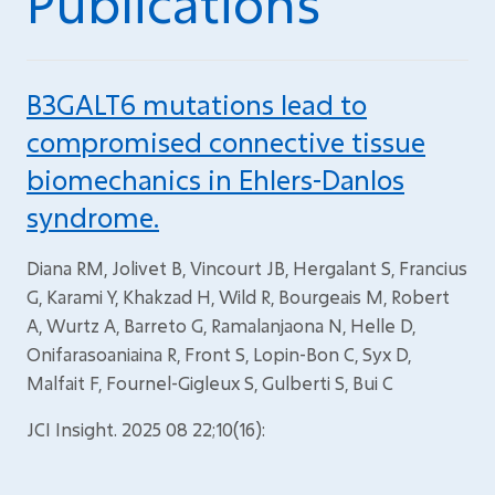
Publications
B3GALT6 mutations lead to
compromised connective tissue
biomechanics in Ehlers-Danlos
syndrome.
Diana RM, Jolivet B, Vincourt JB, Hergalant S, Francius
G, Karami Y, Khakzad H, Wild R, Bourgeais M, Robert
A, Wurtz A, Barreto G, Ramalanjaona N, Helle D,
Onifarasoaniaina R, Front S, Lopin-Bon C, Syx D,
Malfait F, Fournel-Gigleux S, Gulberti S, Bui C
JCI Insight. 2025 08 22;10(16):