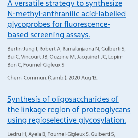
A versatile strategy to synthesize
N-methyl-anthranilic acid-labelled
glycoprobes for fluorescence-
based screening assays.
Bertin-Jung I, Robert A, Ramalanjaona N, Gulberti S,
Bui C, Vincourt JB, Ouzzine M, Jacquinet JC, Lopin-
Bon C, Fournel-Gigleux S
Chem. Commun. (Camb.). 2020 Aug 13;:
Synthesis of oligosaccharides of
the linkage region of proteoglycans
using regioselective glycosylation.
Ledru H, Ayela B, Fournel-Gigleux S, Gulberti S,