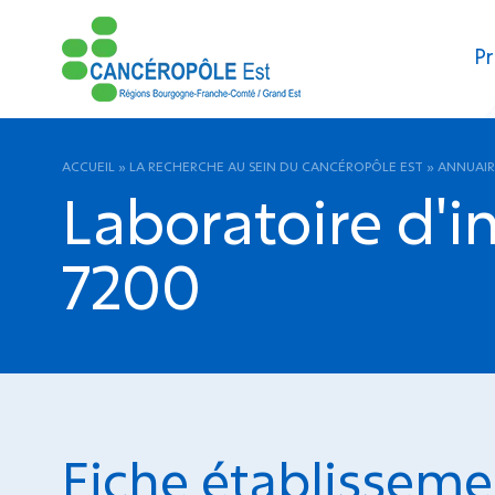
Pr
ACCUEIL
»
LA RECHERCHE AU SEIN DU CANCÉROPÔLE EST
»
ANNUAIR
Laboratoire d'
7200
Fiche établisseme