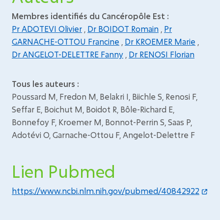
Membres identifiés du Cancéropôle Est :
Pr ADOTEVI Olivier
,
Dr BOIDOT Romain
,
Pr
GARNACHE-OTTOU Francine
,
Dr KROEMER Marie
,
Dr ANGELOT-DELETTRE Fanny
,
Dr RENOSI Florian
Tous les auteurs :
Poussard M, Fredon M, Belakri I, Biichle S, Renosi F,
Seffar E, Boichut M, Boidot R, Bôle-Richard E,
Bonnefoy F, Kroemer M, Bonnot-Perrin S, Saas P,
Adotévi O, Garnache-Ottou F, Angelot-Delettre F
Lien Pubmed
https://www.ncbi.nlm.nih.gov/pubmed/40842922