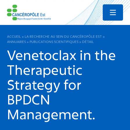
Menu
ACCUEIL
»
LA RECHERCHE AU SEIN DU CANCÉROPÔLE EST
»
ANNUAIRES
»
PUBLICATIONS SCIENTIFIQUES
»
DÉTAIL
Venetoclax in the
Therapeutic
Strategy for
BPDCN
Management.