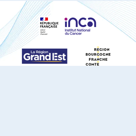
S'ABONNER À NOTRE NEWSLETTER
DOCUMENTS TÉLÉCHARGEABLES
Youtube
X
Linkedin
eSCAPE
Mentions légales
Contact