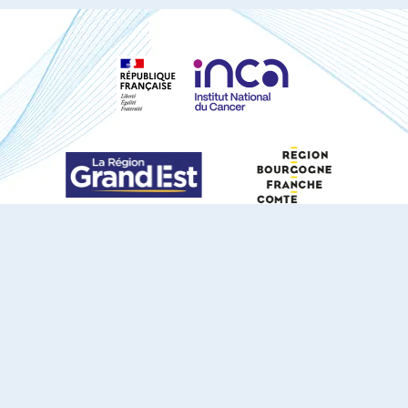
S'ABONNER À NOTRE NEWSLETTER
DOCUMENTS TÉLÉCHARGEABLES
Youtube
X
Linkedin
eSCAPE
Mentions légales
Contact