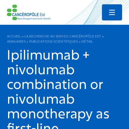
Menu
ACCUEIL
»
LA RECHERCHE AU SEIN DU CANCÉROPÔLE EST
»
ANNUAIRES
»
PUBLICATIONS SCIENTIFIQUES
»
DÉTAIL
Ipilimumab +
nivolumab
combination or
nivolumab
monotherapy as
first-line