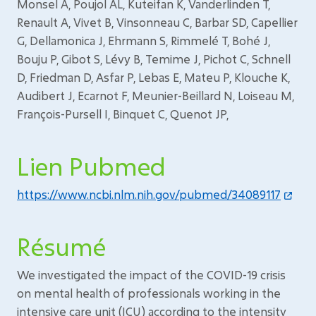
Monsel A, Poujol AL, Kuteifan K, Vanderlinden T,
Renault A, Vivet B, Vinsonneau C, Barbar SD, Capellier
G, Dellamonica J, Ehrmann S, Rimmelé T, Bohé J,
Bouju P, Gibot S, Lévy B, Temime J, Pichot C, Schnell
D, Friedman D, Asfar P, Lebas E, Mateu P, Klouche K,
Audibert J, Ecarnot F, Meunier-Beillard N, Loiseau M,
François-Pursell I, Binquet C, Quenot JP,
Lien Pubmed
https://www.ncbi.nlm.nih.gov/pubmed/34089117
Résumé
We investigated the impact of the COVID-19 crisis
on mental health of professionals working in the
intensive care unit (ICU) according to the intensity