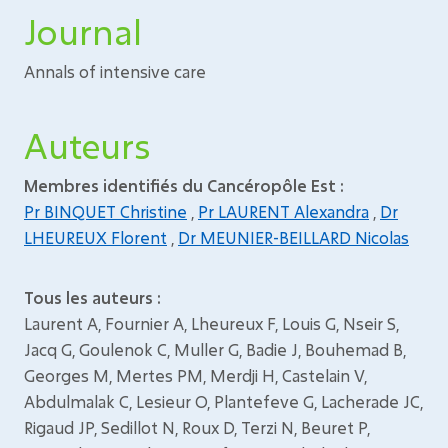
Journal
Annals of intensive care
Auteurs
Membres identifiés du Cancéropôle Est :
Pr BINQUET Christine
,
Pr LAURENT Alexandra
,
Dr
LHEUREUX Florent
,
Dr MEUNIER-BEILLARD Nicolas
Tous les auteurs :
Laurent A, Fournier A, Lheureux F, Louis G, Nseir S,
Jacq G, Goulenok C, Muller G, Badie J, Bouhemad B,
Georges M, Mertes PM, Merdji H, Castelain V,
Abdulmalak C, Lesieur O, Plantefeve G, Lacherade JC,
Rigaud JP, Sedillot N, Roux D, Terzi N, Beuret P,