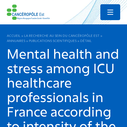
Menu
ACCUEIL
»
LA RECHERCHE AU SEIN DU CANCÉROPÔLE EST
»
ANNUAIRES
»
PUBLICATIONS SCIENTIFIQUES
»
DÉTAIL
Mental health and
stress among ICU
healthcare
professionals in
France according
to intensity of the