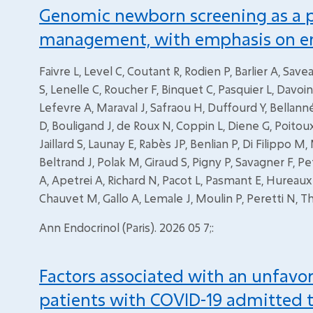
Genomic newborn screening as a pa
management, with emphasis on en
Faivre L, Level C, Coutant R, Rodien P, Barlier A, Sav
S, Lenelle C, Roucher F, Binquet C, Pasquier L, Dav
Lefevre A, Maraval J, Safraou H, Duffourd Y, Bellan
D, Bouligand J, de Roux N, Coppin L, Diene G, Poitoux
Jaillard S, Launay E, Rabès JP, Benlian P, Di Filippo
Beltrand J, Polak M, Giraud S, Pigny P, Savagner F, P
A, Apetrei A, Richard N, Pacot L, Pasmant E, Hureaux 
Chauvet M, Gallo A, Lemale J, Moulin P, Peretti N, T
Ann Endocrinol (Paris). 2026 05 7;:
Factors associated with an unfavo
patients with COVID-19 admitted t