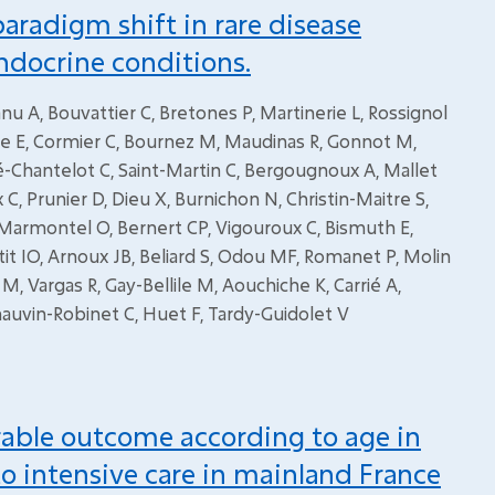
radigm shift in rare disease
docrine conditions.
eanu A, Bouvattier C, Bretones P, Martinerie L, Rossignol
oine E, Cormier C, Bournez M, Maudinas R, Gonnot M,
né-Chantelot C, Saint-Martin C, Bergougnoux A, Mallet
 C, Prunier D, Dieu X, Burnichon N, Christin-Maitre S,
 M, Marmontel O, Bernert CP, Vigouroux C, Bismuth E,
etit IO, Arnoux JB, Beliard S, Odou MF, Romanet P, Molin
M, Vargas R, Gay-Bellile M, Aouchiche K, Carrié A,
hauvin-Robinet C, Huet F, Tardy-Guidolet V
rable outcome according to age in
o intensive care in mainland France