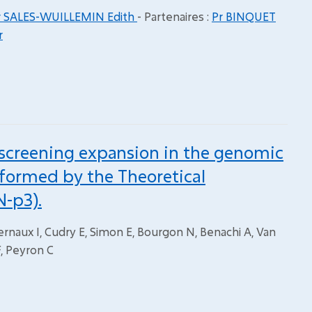
r SALES-WUILLEMIN Edith
- Partenaires :
Pr BINQUET
r
 screening expansion in the genomic
nformed by the Theoretical
N-p3).
ternaux I, Cudry E, Simon E, Bourgon N, Benachi A, Van
F, Peyron C