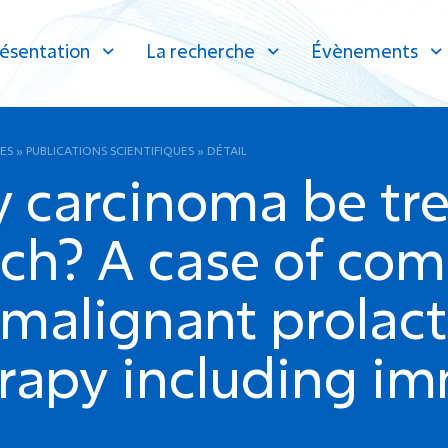
ésentation
La recherche
Évènements
ES
»
PUBLICATIONS SCIENTIFIQUES
»
DÉTAIL
y carcinoma be tr
ch? A case of com
c malignant prolac
rapy including i