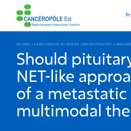
Pr
ACCUEIL
»
LA RECHERCHE AU SEIN DU CANCÉROPÔLE EST
»
ANNUAIR
Should pituitar
NET-like approa
of a metastati
multimodal the