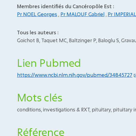
Membres identifiés du Cancéropôle Est :
Pr NOEL Georges
,
Pr MALOUF Gabriel
,
Pr IMPERIAL
Tous les auteurs :
Goichot B, Taquet MC, Baltzinger P, Baloglu S, Grav
Lien Pubmed
https://www.ncbi.nlm.nih.gov/pubmed/34845727
Mots clés
conditions, investigations & RXT, pituitary, pituitar
Référence