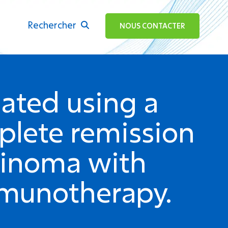
Rechercher
ok
NOUS CONTACTER
eated using a
plete remission
tinoma with
mmunotherapy.