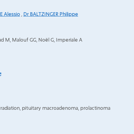
E Alessio
,
Dr BALTZINGER Philippe
aud M, Malouf GG, Noël G, Imperiale A
y irradiation, pituitary macroadenoma, prolactinoma