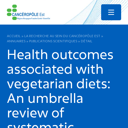
Menu
ACCUEIL
»
LA RECHERCHE AU SEIN DU CANCÉROPÔLE EST
»
ANNUAIRES
»
PUBLICATIONS SCIENTIFIQUES
»
DÉTAIL
Health outcomes
associated with
vegetarian diets:
An umbrella
review of
systematic