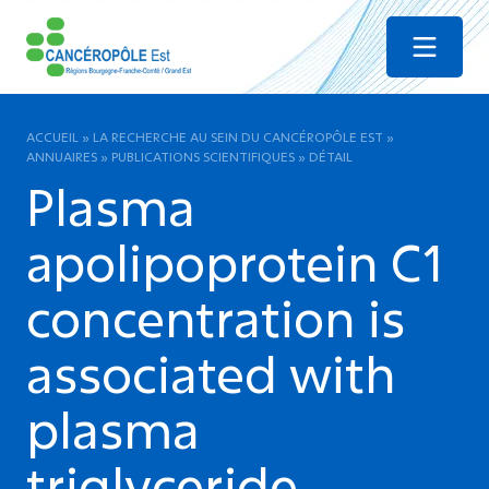
Menu
ACCUEIL
»
LA RECHERCHE AU SEIN DU CANCÉROPÔLE EST
»
ANNUAIRES
»
PUBLICATIONS SCIENTIFIQUES
»
DÉTAIL
Plasma
apolipoprotein C1
concentration is
associated with
plasma
triglyceride