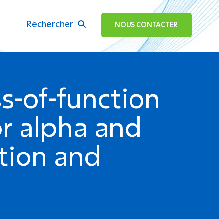
Rechercher
ok
NOUS CONTACTER
s-of-function
or alpha and
ction and