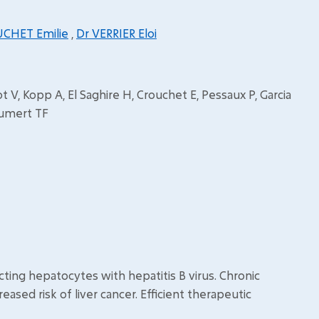
UCHET Emilie
,
Dr VERRIER Eloi
 V, Kopp A, El Saghire H, Crouchet E, Pessaux P, Garcia
Baumert TF
ecting hepatocytes with hepatitis B virus. Chronic
reased risk of liver cancer. Efficient therapeutic