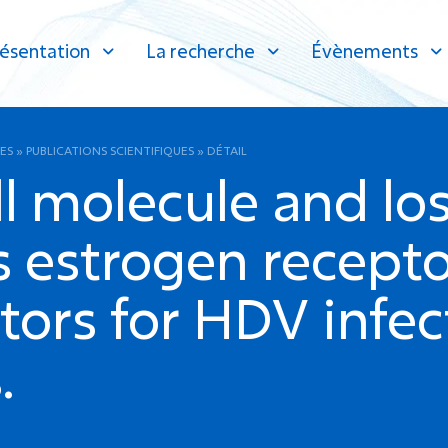
ésentation
La recherche
Évènements
ES
»
PUBLICATIONS SCIENTIFIQUES
»
DÉTAIL
 molecule and los
s estrogen recept
tors for HDV infe
.