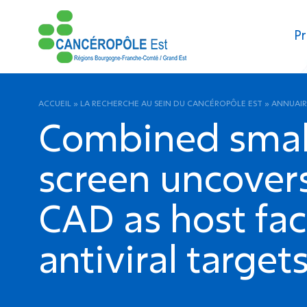
Pr
ACCUEIL
»
LA RECHERCHE AU SEIN DU CANCÉROPÔLE EST
»
ANNUAIR
Combined small
screen uncover
CAD as host fac
antiviral targets