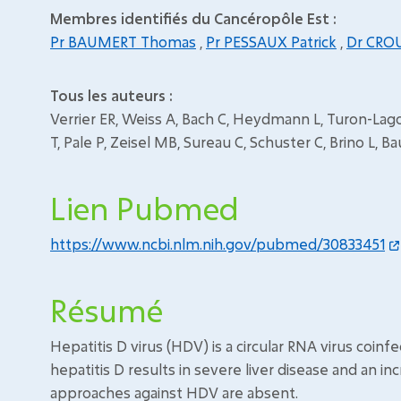
Membres identifiés du Cancéropôle Est :
Pr BAUMERT Thomas
,
Pr PESSAUX Patrick
,
Dr CRO
Tous les auteurs :
Verrier ER, Weiss A, Bach C, Heydmann L, Turon-Lagot
T, Pale P, Zeisel MB, Sureau C, Schuster C, Brino L, 
Lien Pubmed
https://www.ncbi.nlm.nih.gov/pubmed/30833451
Résumé
Hepatitis D virus (HDV) is a circular RNA virus coinf
hepatitis D results in severe liver disease and an inc
approaches against HDV are absent.