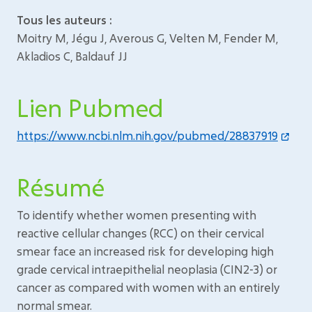
Tous les auteurs :
Moitry M, Jégu J, Averous G, Velten M, Fender M,
Akladios C, Baldauf JJ
Lien Pubmed
https://www.ncbi.nlm.nih.gov/pubmed/28837919
Résumé
To identify whether women presenting with
reactive cellular changes (RCC) on their cervical
smear face an increased risk for developing high
grade cervical intraepithelial neoplasia (CIN2-3) or
cancer as compared with women with an entirely
normal smear.