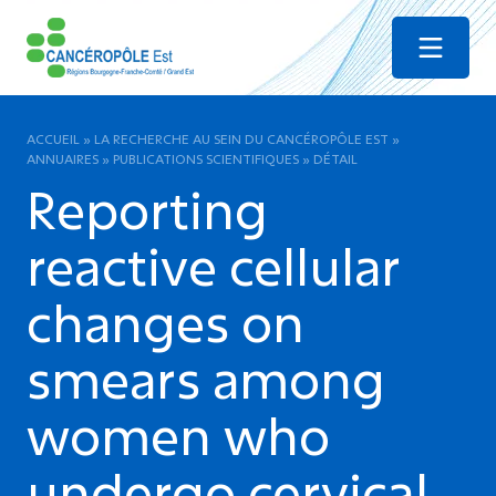
Menu
ACCUEIL
»
LA RECHERCHE AU SEIN DU CANCÉROPÔLE EST
»
ANNUAIRES
»
PUBLICATIONS SCIENTIFIQUES
»
DÉTAIL
Reporting
reactive cellular
changes on
smears among
women who
undergo cervical