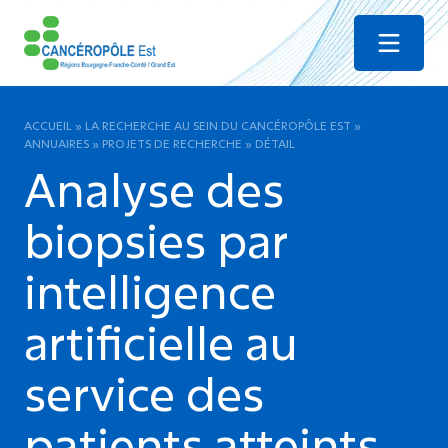
Menu
ACCUEIL
»
LA RECHERCHE AU SEIN DU CANCÉROPÔLE EST
»
ANNUAIRES
»
PROJETS DE RECHERCHE
»
DÉTAIL
Analyse des
biopsies par
intelligence
artificielle au
service des
patients atteints