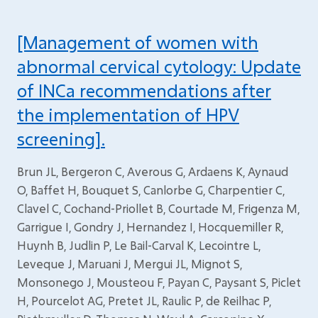
[Management of women with
abnormal cervical cytology: Update
of INCa recommendations after
the implementation of HPV
screening].
Brun JL, Bergeron C, Averous G, Ardaens K, Aynaud
O, Baffet H, Bouquet S, Canlorbe G, Charpentier C,
Clavel C, Cochand-Priollet B, Courtade M, Frigenza M,
Garrigue I, Gondry J, Hernandez I, Hocquemiller R,
Huynh B, Judlin P, Le Bail-Carval K, Lecointre L,
Leveque J, Maruani J, Mergui JL, Mignot S,
Monsonego J, Mousteou F, Payan C, Paysant S, Piclet
H, Pourcelot AG, Pretet JL, Raulic P, de Reilhac P,