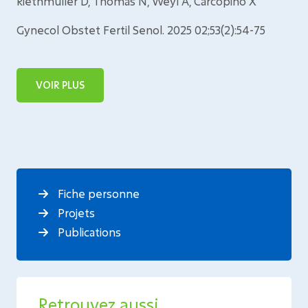
Riethmuller D, Thomas N, Weyl A, Carcopino X
Gynecol Obstet Fertil Senol. 2025 02;53(2):54-75
VOIR PLUS
Fiche personne
Projets
Publications
Retrouvez aussi