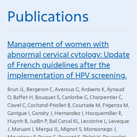
Publications
Management of women with
abnormal cervical cytology: Update
of French guidelines after the
implementation of HPV screening.
Brun JL, Bergeron C, Averous G, Ardaens K, Aynaud
O, Baffet H, Bouquet S, Canlorbe G, Charpentier C,
Clavel C, Cochand-Priollet B, Courtade M, Frigenza M,
Garrigue I, Gondry J, Hernandez I, Hocquemiller R,
Huynh B, Judlin P, Bail Carval KL, Lecointre L, Leveque
J, Maruani J, Mergui JL, Mignot S, Monsonego J,
Mousteou F, Payan C, Paysant S, Piclet H, Pourcelot