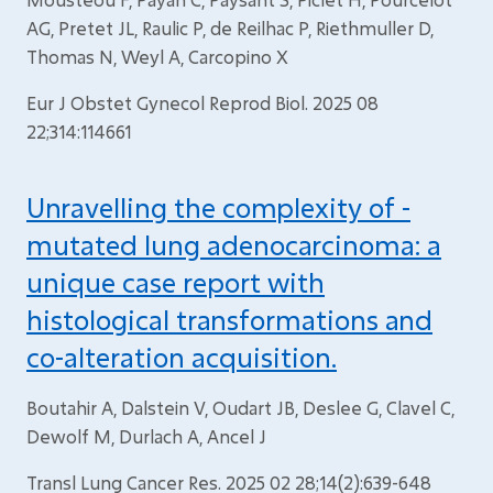
AG, Pretet JL, Raulic P, de Reilhac P, Riethmuller D,
Thomas N, Weyl A, Carcopino X
Eur J Obstet Gynecol Reprod Biol. 2025 08
22;314:114661
Unravelling the complexity of -
mutated lung adenocarcinoma: a
unique case report with
histological transformations and
co-alteration acquisition.
Boutahir A, Dalstein V, Oudart JB, Deslee G, Clavel C,
Dewolf M, Durlach A, Ancel J
Transl Lung Cancer Res. 2025 02 28;14(2):639-648