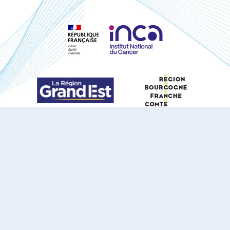
S'ABONNER À NOTRE NEWSLETTER
DOCUMENTS TÉLÉCHARGEABLES
Youtube
X
Linkedin
eSCAPE
Mentions légales
Contact