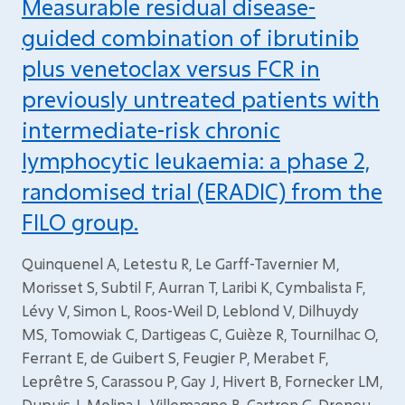
Measurable residual disease-
guided combination of ibrutinib
plus venetoclax versus FCR in
previously untreated patients with
intermediate-risk chronic
lymphocytic leukaemia: a phase 2,
randomised trial (ERADIC) from the
FILO group.
Quinquenel A, Letestu R, Le Garff-Tavernier M,
Morisset S, Subtil F, Aurran T, Laribi K, Cymbalista F,
Lévy V, Simon L, Roos-Weil D, Leblond V, Dilhuydy
MS, Tomowiak C, Dartigeas C, Guièze R, Tournilhac O,
Ferrant E, de Guibert S, Feugier P, Merabet F,
Leprêtre S, Carassou P, Gay J, Hivert B, Fornecker LM,
Dupuis J, Molina L, Villemagne B, Cartron G, Drenou