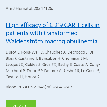
Am J Hematol. 2024 11 26;:
High efficacy of CD19 CAR T cells in
patients with transformed
Waldenström macroglobulinemia.
Durot E, Roos-Weil D, Chauchet A, Decroocq J, Di
Blasi R, Gastinne T, Bensaber H, Cheminant M,
Jacquet C, Guidez S, Gros FX, Bachy E, Coste A, Cony-
Makhoul P, Treon SP, Delmer A, Reshef R, Le Gouill S,
Castillo JJ, Houot R
Blood. 2024 06 27;143(26):2804-2807
VOIR PLUS