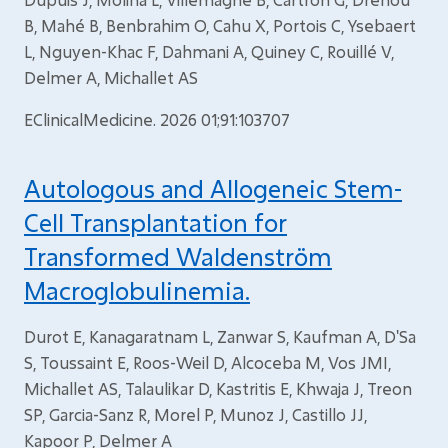
B, Mahé B, Benbrahim O, Cahu X, Portois C, Ysebaert
L, Nguyen-Khac F, Dahmani A, Quiney C, Rouillé V,
Delmer A, Michallet AS
EClinicalMedicine. 2026 01;91:103707
Autologous and Allogeneic Stem-
Cell Transplantation for
Transformed Waldenström
Macroglobulinemia.
Durot E, Kanagaratnam L, Zanwar S, Kaufman A, D'Sa
S, Toussaint E, Roos-Weil D, Alcoceba M, Vos JMI,
Michallet AS, Talaulikar D, Kastritis E, Khwaja J, Treon
SP, Garcia-Sanz R, Morel P, Munoz J, Castillo JJ,
Kapoor P, Delmer A