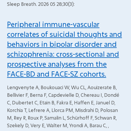
Sleep Breath. 2026 05 28;30(3):
Peripheral immune-vascular
correlates of suicidal thoughts and
behaviors in bipolar disorder and
schizophrenia: cross-sectional and
prospective analyses from the
FACE-BD and FACE-SZ cohorts.
Lengvenyte A, Boukouaci W, Wu CL, Aouizerate B,
Bellivier F, Berna F, Capdevielle D, Chereau I, Dondé
C, Dubertet C, Etain B, Fakra E, Haffen E, Januel D,
Korchia T, Lefrere A, Llorca PM, Misdrahi D, Polosan
M, Rey R, Roux P, Samalin L, Schürhoff F, Schwan R,
Szekely D, Very E, Walter M, Yrondi A, Barau C, ,