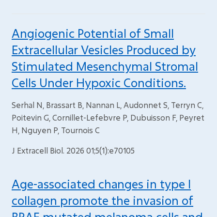
Angiogenic Potential of Small
Extracellular Vesicles Produced by
Stimulated Mesenchymal Stromal
Cells Under Hypoxic Conditions.
Serhal N, Brassart B, Nannan L, Audonnet S, Terryn C,
Poitevin G, Cornillet-Lefebvre P, Dubuisson F, Peyret
H, Nguyen P, Tournois C
J Extracell Biol. 2026 01;5(1):e70105
Age-associated changes in type I
collagen promote the invasion of
BRAF mutated melanoma cells and